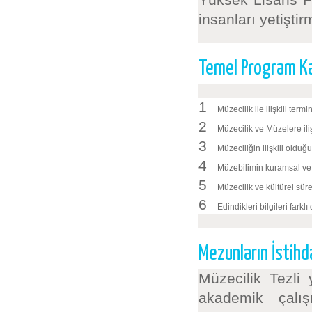
insanları yetiştirm
Temel Program Ka
1
Müzecilik ile ilişkili ter
2
Müzecilik ve Müzelere ili
3
Müzeciliğin ilişkili olduğu
4
Müzebilimin kuramsal ve u
5
Müzecilik ve kültürel süreç
6
Edindikleri bilgileri farkl
Mezunların İstihda
Müzecilik Tezli
akademik çalı