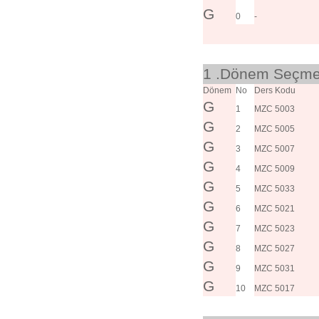
G
0
-
1 .Dönem Seçmel
Dönem
No
Ders Kodu
G
1
MZC 5003
G
2
MZC 5005
G
3
MZC 5007
G
4
MZC 5009
G
5
MZC 5033
G
6
MZC 5021
G
7
MZC 5023
G
8
MZC 5027
G
9
MZC 5031
G
10
MZC 5017