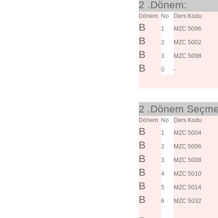
2 .Dönem:
Dönem
No
Ders Kodu
B
1
MZC 5096
B
2
MZC 5002
B
3
MZC 5098
B
0
-
2 .Dönem Seçmel
Dönem
No
Ders Kodu
B
1
MZC 5004
B
2
MZC 5006
B
3
MZC 5008
B
4
MZC 5010
B
5
MZC 5014
B
6
MZC 5032