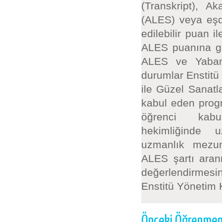
(Transkript), A
(ALES) veya eşd
edilebilir puan 
ALES puanına gör
ALES ve Yabancı
durumlar Enstitü
ile Güzel Sanatl
kabul eden progr
öğrenci kabulü
hekimliğinde uz
uzmanlık mezun
ALES şartı aran
değerlendirmesin
Enstitü Yönetim K
Önceki Öğrenmeni