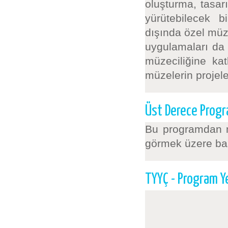
oluşturma, tasarı
yürütebilecek b
dışında özel müz
uygulamaları da 
müzeciliğine ka
müzelerin projel
Üst Derece Progr
Bu programdan m
görmek üzere başv
TYYÇ - Program Yete