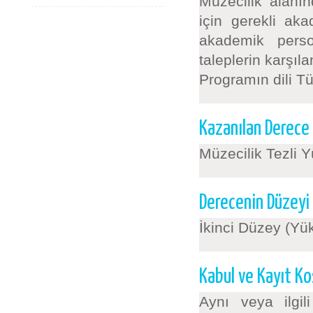
Müzecilik alanı
için gerekli aka
akademik perso
taleplerin karşıl
Programın dili Tü
Kazanılan Derece
Müzecilik Tezli 
Derecenin Düzeyi
İkinci Düzey (Yü
Kabul ve Kayıt Koş
Aynı veya ilgil