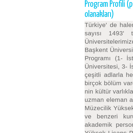
Program Profili (
olanakları)
Türkiye' de hal
sayısı 1493' 
Üniversitelerim
Başkent Üniversit
Programı (1- İs
Üniversitesi, 3- 
çeşitli adlarla 
birçok bölüm var
nin kültür varlık
uzman eleman aç
Müzecilik Yükse
ve benzeri kur
akademik person
Yüksek Lisans P