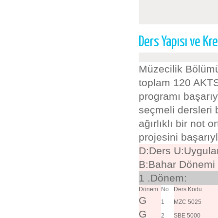
Ders Yapısı ve Kre
Müzecilik Bölümü
toplam 120 AKTSy
programı başarıy
seçmeli dersleri
ağırlıklı bir not
projesini başarıy
D:Ders U:Uygula
B:Bahar Dönemi
1 .Dönem:
Dönem
No
Ders Kodu
G
1
MZC 5025
G
2
SBE 5000