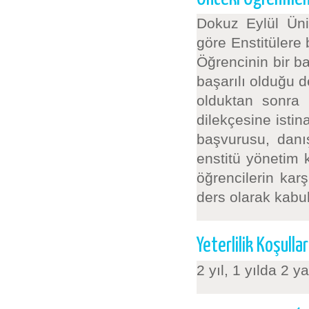
Dokuz Eylül Üni
göre Enstitülere
Öğrencinin bir ba
başarılı olduğu 
olduktan sonra h
dilekçesine istin
başvurusu, danı
enstitü yönetim k
öğrencilerin kar
ders olarak kabul 
Yeterlilik Koşullar
2 yıl, 1 yılda 2 y