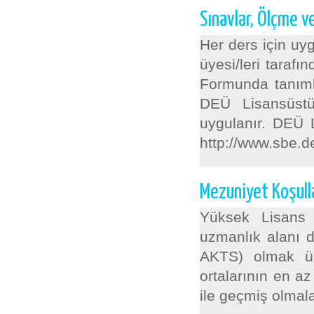
Sınavlar, Ölçme 
Her ders için uy
üyesi/leri taraf
Formunda tanımlan
DEÜ Lisansüstü
uygulanır. DEÜ 
http://www.sbe.d
Mezuniyet Koşull
Yüksek Lisans p
uzmanlık alanı 
AKTS) olmak üz
ortalarının en a
ile geçmiş olmala