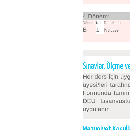
4.Dönem:
Dönem
No
Ders Kodu
B
1
İNS 5099
Sınavlar, Ölçme 
Her ders için uy
üyesi/leri taraf
Formunda tanımlan
DEÜ Lisansüstü
uygulanır.
Mezuniyet Koşull