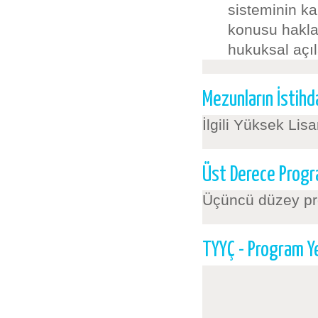
sisteminin k
konusu haklar
hukuksal açıla
Mezunların İstihda
İlgili Yüksek Li
Üst Derece Progr
Üçüncü düzey pro
TYYÇ - Program Yete