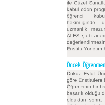
ile Güzel Sanatl
kabul eden progr
öğrenci kabulü
hekimliğinde uz
uzmanlık mezun
ALES şartı aran
değerlendirmesin
Enstitü Yönetim K
Önceki Öğrenmeni
Dokuz Eylül Üni
göre Enstitülere
Öğrencinin bir ba
başarılı olduğu 
olduktan sonra h