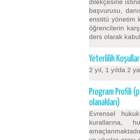
dilekçesine istin
başvurusu, danı
enstitü yönetim k
öğrencilerin kar
ders olarak kabul 
Yeterlilik Koşullar
2 yıl, 1 yılda 2 y
Program Profili (
olanakları)
Evrensel huku
kurallarına, 
amaçlanmaktadır.
ve uluslar arası 