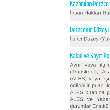
Kazanılan Derece
İnsan Hakları H
Derecenin Düzeyi
İkinci Düzey (Yü
Kabul ve Kayıt Koş
Aynı veya ilgil
(Transkript), A
(ALES) veya eşd
edilebilir puan 
ALES puanına gör
ALES ve Yabancı
durumlar Enstitü