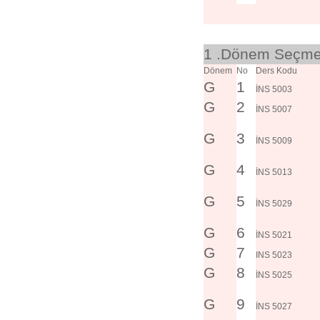
1 .Dönem Seçmel
Dönem
No
Ders Kodu
G
1
İNS 5003
G
2
İNS 5007
G
3
İNS 5009
G
4
İNS 5013
G
5
İNS 5029
G
6
İNS 5021
G
7
INS 5023
G
8
İNS 5025
G
9
İNS 5027