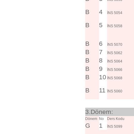
B
4
İNS 5054
B
5
İNS 5058
B
6
İNS 5070
B
7
İNS 5062
B
8
İNS 5064
B
9
İNS 5066
B
10
İNS 5068
B
11
İNS 5060
3.Dönem:
Dönem
No
Ders Kodu
G
1
İNS 5099