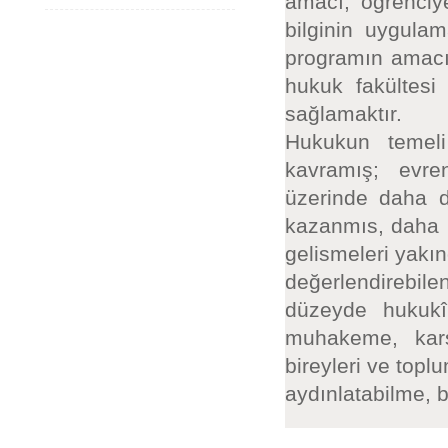
amacı, öğrenciy
bilginin uygulam
programın amacı
hukuk fakültes
sağlamaktır.
Hukukun temeli
kavramış; evre
üzerinde daha d
kazanmıs, daha u
gelismeleri yakı
değerlendirebilen
düzeyde hukukî
muhakeme, karsı
bireyleri ve top
aydınlatabilme, 