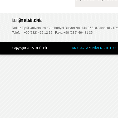
İLETİŞİM BİLGİLERİMİZ
Dokuz Eylül Üniversitesi Cumhuriyet Bulvarı No: 144 35210 Alsancak / İZ
Telefon:
+90(232) 412 12 12 -
Faks:
+90 (232) 464 81 35
Copyright 2015 DEÜ. BİD
ANASAYFA
/
ÜNİVERSİTE HAK