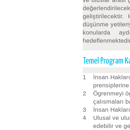
değerlendirilece
geliştirilecekti
düşünme yetileriy
konularda aydı
hedeflenmektedir.
Temel Program Ka
1
İnsan Haklar
prensiplerine
2
Ögrenmeyi ögr
çalısmaları b
3
İnsan Hakları
4
Ulusal ve ulu
edebilir ve gel