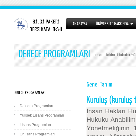
ANASAYFA
ÜNİVERSİTE HAKKINDA
DERECE PROGRAMLARI
: İnsan Hakları Hukuku Yü
Genel Tanım
DERECE PROGRAMLARI
Kuruluş (kuruluş 
Doktora Programları
İnsan Hakları H
Yüksek Lisans Programları
Hukuku Anabilim 
Lisans Programları
Yönetmeliğinin 
Önlisans Programları