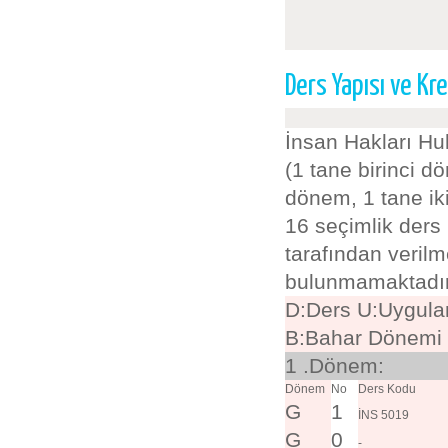
Ders Yapısı ve Kre
İnsan Hakları Hu
(1 tane birinci d
dönem, 1 tane ik
16 seçimlik ders 
tarafından veril
bulunmamaktadır.
D:Ders U:Uygula
B:Bahar Dönemi
1 .Dönem:
Dönem
No
Ders Kodu
G
1
İNS 5019
G
0
-