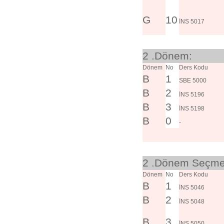
G
10
İNS 5017
2 .Dönem:
Dönem
No
Ders Kodu
B
1
SBE 5000
B
2
İNS 5196
B
3
İNS 5198
B
0
-
2 .Dönem Seçmel
Dönem
No
Ders Kodu
B
1
İNS 5046
B
2
İNS 5048
B
3
İNS 5050